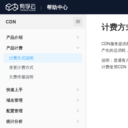
帮助中心
|
CDN
计费方
产品介绍
CDN服务提
产品概述
产品计费
产生的总消耗，
产品优势
计费方式说明
说明：普通客
应用场景
计费使用CD
变更计费方式
名词解释
欠费停服说明
快速上手
域名准入条件
域名管理
快速入门CDN服务
约束限制
配置管理
域名操作
配置说明
统计分析