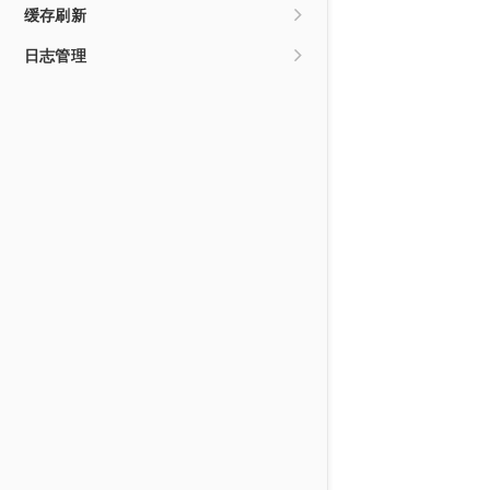
域名下线策略
源站配置
使用量统计
缓存刷新
域名配额说明
回源配置
访问情况统计
刷新缓存
日志管理
HTTPS配置
源站统计
查看历史记录
日志说明
缓存配置
热点统计
日志下载
访问控制策略
区域/运营商
状态码统计