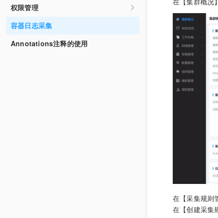
网络访问
在【集群概况
使用云硬盘静态存储卷
保密字典管理
CoreDNS说明
权限管理
创建定时任务工作负载CronJob
工作负载的健康检查
定时伸缩CronHPA
集群内访问（ClusterIP)
创建Ingress
容器访问VPC网络
使用CFS动态存储卷
Nginx-Ingress说明
集群权限
容器日志采集
拉取私有镜像
负载均衡（LoadBalancer）
从容器访问公网
CronHPA说明
命名空间管理权限
Annotations注释的使用
在【采集规则
在【创建采集